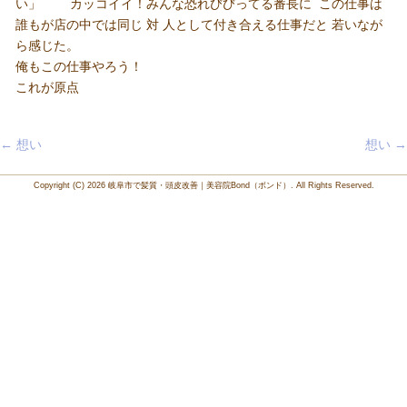
い」 カッコイイ！みんな恐れびびってる番長に この仕事は
誰もが店の中では同じ 対 人として付き合える仕事だと 若いなが
ら感じた。
俺もこの仕事やろう！
これが原点
Post
←
想い
想い
→
navigation
Copyright (C) 2026 岐阜市で髪質・頭皮改善｜美容院Bond（ボンド）. All Rights Reserved.