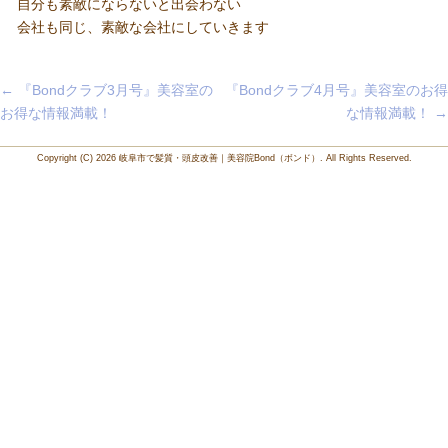
自分も素敵にならないと出会わない
会社も同じ、素敵な会社にしていきます
Post
←
『Bondクラブ3月号』美容室の
『Bondクラブ4月号』美容室のお得
navigation
お得な情報満載！
な情報満載！
→
Copyright (C) 2026 岐阜市で髪質・頭皮改善｜美容院Bond（ボンド）. All Rights Reserved.