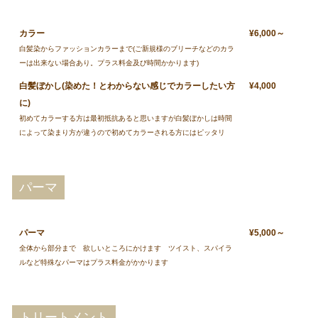
カラー
¥6,000～
白髪染からファッションカラーまで(ご新規様のブリーチなどのカラ
ーは出来ない場合あり。プラス料金及び時間かかります)
白髪ぼかし(染めた！とわからない感じでカラーしたい方
¥4,000
に)
初めてカラーする方は最初抵抗あると思いますが白髪ぼかしは時間
によって染まり方が違うので初めてカラーされる方にはピッタリ
パーマ
パーマ
¥5,000～
全体から部分まで 欲しいところにかけます ツイスト、スパイラ
ルなど特殊なパーマはプラス料金がかかります
トリートメント