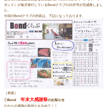
ボンド）が毎月発行しているBondクラブの10月号が完成致しまし
た。
今回のBondクラブの内容は、下記になっております。
［表面］
年末大感謝祭
①
Bond
のお知らせ
心からの感謝の気持ちを込めて！！